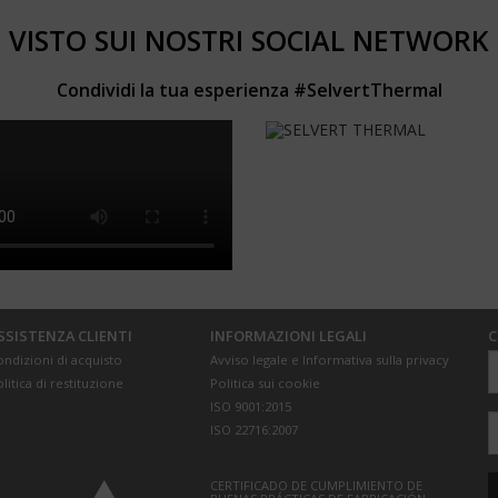
VISTO SUI NOSTRI SOCIAL NETWORK
Condividi la tua esperienza #SelvertThermal
SSISTENZA CLIENTI
INFORMAZIONI LEGALI
C
ndizioni di acquisto
Avviso legale e Informativa sulla privacy
litica di restituzione
Politica sui cookie
ISO 9001:2015
ISO 22716:2007
CERTIFICADO DE CUMPLIMIENTO DE