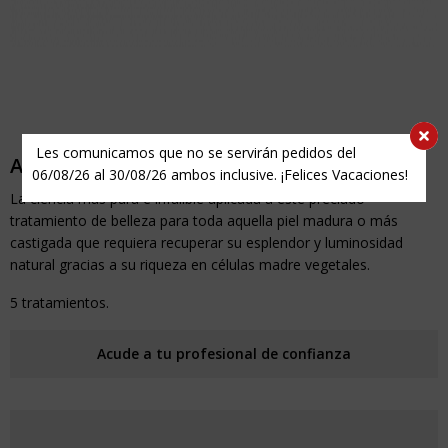
Les comunicamos que no se servirán pedidos del
ANTI-AGEING CELLULAIRE PROGRAMME
06/08/26 al 30/08/26 ambos inclusive. ¡Felices Vacaciones!
La ciencia más pura e infalible aplicada a este preciado
tratamiento de belleza para toda aquella piel madura o más
castigada que requiera recuperar su esplendor y luminosidad
natural gracias a su riqueza en células madre vegetales.
5 tratamientos.
Acude a tu profesional de confianza